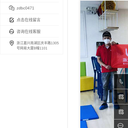
zdbc0471
点击在线留言
咨询在线客服
浙江嘉兴南湖区庆丰路1305
号网易大厦B幢1101