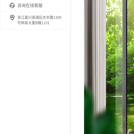
咨询在线客服
浙江嘉兴南湖区庆丰路1305
号网易大厦B幢1101