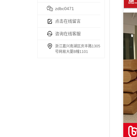
zdbc0471
点击在线留言
咨询在线客服
浙江嘉兴南湖区庆丰路1305
号网易大厦B幢1101