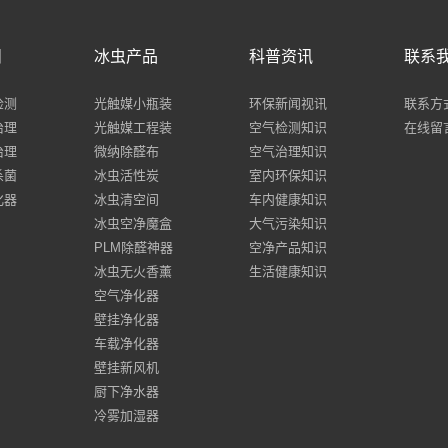
目
冰虫产品
科普资讯
联系
检测
光触媒小瓶装
环保新闻视讯
联系方
治理
光触媒工程装
空气检测知识
在线留
治理
微纳除醛布
空气治理知识
杀菌
冰虫活性炭
室内环保知识
化器
冰虫清空间
车内健康知识
冰虫空净魔盒
大气污染知识
PLM除醛神器
空净产品知识
冰虫无火香薰
生活健康知识
空气净化器
壁挂净化器
车载净化器
壁挂新风机
厨下净水器
冷雾加湿器